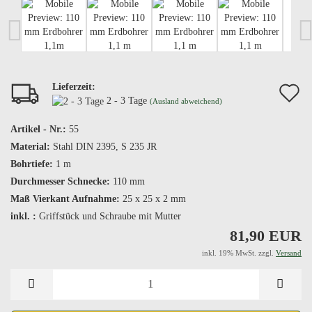
Lieferzeit:
A
2 - 3 Tage
(Ausland abweichend)
d
Artikel - Nr.:
55
M
Material:
Stahl DIN 2395, S 235 JR
Bohrtiefe:
1 m
Durchmesser Schnecke:
110 mm
Maß Vierkant Aufnahme:
25 x 25 x 2 mm
inkl. :
Griffstück und Schraube mit Mutter
81,90 EUR
inkl. 19% MwSt. zzgl.
Versand