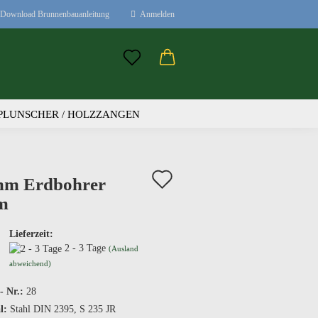
Download Brunnenbauanleitung
Anmelden
Mail
 PLUNSCHER / HOLZZANGEN
sswort
Auf
mm Erdbohrer
den
m
 erstellen
Merkzettel
Lieferzeit:
wort vergessen?
2 - 3 Tage
(Ausland
abweichend)
- Nr.:
28
l:
Stahl DIN 2395, S 235 JR