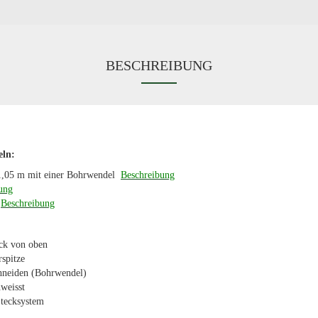
BESCHREIBUNG
eln:
1,05 m mit einer Bohrwendel
Beschreibung
ung
r
Beschreibung
uck von oben
rspitze
chneiden (Bohrwendel)
weisst
Stecksystem