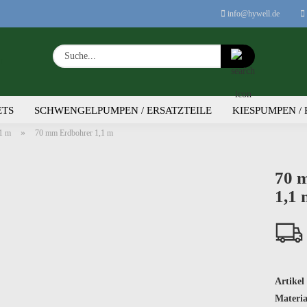
info@hywell.de
Suche...
E-
ETS
SCHWENGELPUMPEN / ERSATZTEILE
KIESPUMPEN /
Pa
»
,1 m
70 mm Erdbohrer 1,1 m
70 
1,1 
Konto
Pass
Artikel 
Materia