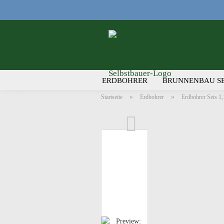
ERDBOHRER
BRUNNENBAU S
»
»
Startseite
Erdbohrer
Erdbohrer Sets 1
ZUBEHÖR