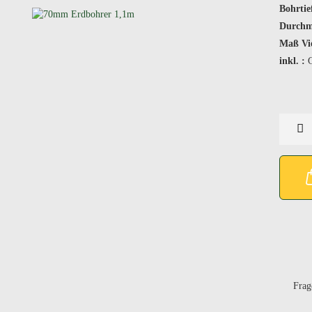
Bohrtie
Durchm
Maß Vi
inkl. :
G
Frag