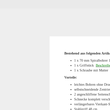
Bestehend aus folgenden Artik
1 x 70 mm Spiralbohrer 
1 x Griffstück
Beschreib
1 x Schraube mit Mutte
Vorteile:
leichtes Bohren ohne Dr
selbstschneidende Zentrie
2 angeschliffene Seitens
Schnecke komplett versch
verlängerbares Vierkant-
Stahlgriff 48 cm